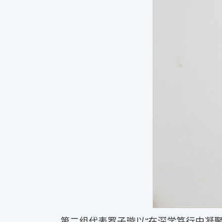
第二组代表罗子璇以“在深学笃行中凝